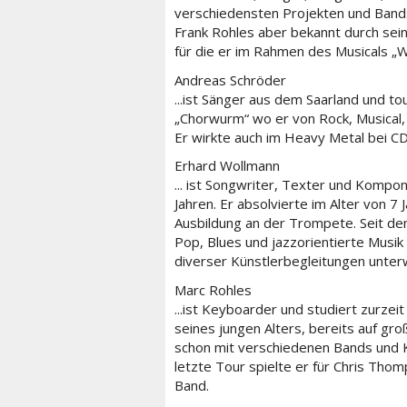
verschiedensten Projekten und Bands 
Frank Rohles aber bekannt durch sein
für die er im Rahmen des Musicals „We
Andreas Schröder
...ist Sänger aus dem Saarland und t
„Chorwurm“ wo er von Rock, Musical,
Er wirkte auch im Heavy Metal bei C
Erhard Wollmann
... ist Songwriter, Texter und Kompon
Jahren. Er absolvierte im Alter von 7 
Ausbildung an der Trompete. Seit dem
Pop, Blues und jazzorientierte Musik
diverser Künstlerbegleitungen unter
Marc Rohles
...ist Keyboarder und studiert zurzei
seines jungen Alters, bereits auf gro
schon mit verschiedenen Bands und 
letzte Tour spielte er für Chris Tho
Band.