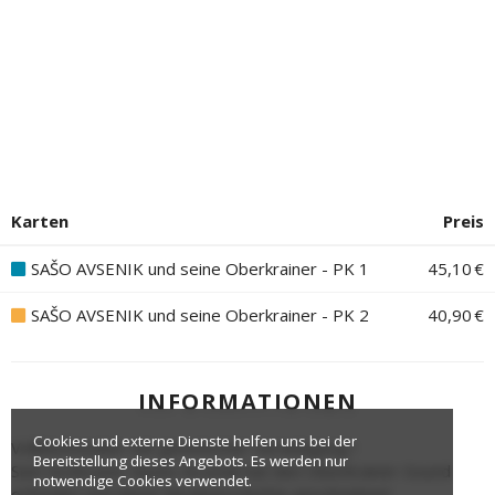
Karten
Preis
SAŠO AVSENIK und seine Oberkrainer - PK 1
45,10 €
SAŠO AVSENIK und seine Oberkrainer - PK 2
40,90 €
INFORMATIONEN
Cookies und externe Dienste helfen uns bei der
Vollblutmusiker mit genetischer Veranlagung !
Bereitstellung dieses Angebots. Es werden nur
Sein Großvater Slavko Avsenik hat den Oberkrainer-Sound
notwendige Cookies verwendet.
erfunden und damit Musikgeschichte geschrieben!