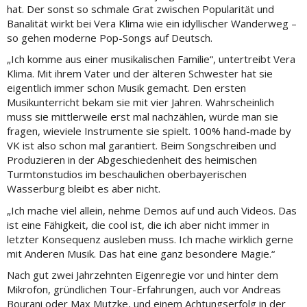
hat. Der sonst so schmale Grat zwischen Popularität und
Banalität wirkt bei Vera Klima wie ein idyllischer Wanderweg –
so gehen moderne Pop-Songs auf Deutsch.
„Ich komme aus einer musikalischen Familie“, untertreibt Vera
Klima. Mit ihrem Vater und der älteren Schwester hat sie
eigentlich immer schon Musik gemacht. Den ersten
Musikunterricht bekam sie mit vier Jahren. Wahrscheinlich
muss sie mittlerweile erst mal nachzählen, würde man sie
fragen, wieviele Instrumente sie spielt. 100% hand-made by
VK ist also schon mal garantiert. Beim Songschreiben und
Produzieren in der Abgeschiedenheit des heimischen
Turmtonstudios im beschaulichen oberbayerischen
Wasserburg bleibt es aber nicht.
„Ich mache viel allein, nehme Demos auf und auch Videos. Das
ist eine Fähigkeit, die cool ist, die ich aber nicht immer in
letzter Konsequenz ausleben muss. Ich mache wirklich gerne
mit Anderen Musik. Das hat eine ganz besondere Magie.“
Nach gut zwei Jahrzehnten Eigenregie vor und hinter dem
Mikrofon, gründlichen Tour-Erfahrungen, auch vor Andreas
Bourani oder Max Mutzke, und einem Achtungserfolg in der