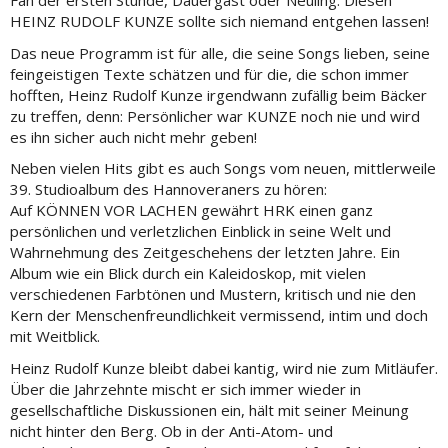
Fan der ersten Stunde, Dauergast oder Neuling: Diesen
HEINZ RUDOLF KUNZE sollte sich niemand entgehen lassen!
Das neue Programm ist für alle, die seine Songs lieben, seine
feingeistigen Texte schätzen und für die, die schon immer
hofften, Heinz Rudolf Kunze irgendwann zufällig beim Bäcker
zu treffen, denn: Persönlicher war KUNZE noch nie und wird
es ihn sicher auch nicht mehr geben!
Neben vielen Hits gibt es auch Songs vom neuen, mittlerweile
39. Studioalbum des Hannoveraners zu hören:
Auf KÖNNEN VOR LACHEN gewährt HRK einen ganz
persönlichen und verletzlichen Einblick in seine Welt und
Wahrnehmung des Zeitgeschehens der letzten Jahre. Ein
Album wie ein Blick durch ein Kaleidoskop, mit vielen
verschiedenen Farbtönen und Mustern, kritisch und nie den
Kern der Menschenfreundlichkeit vermissend, intim und doch
mit Weitblick.
Heinz Rudolf Kunze bleibt dabei kantig, wird nie zum Mitläufer.
Über die Jahrzehnte mischt er sich immer wieder in
gesellschaftliche Diskussionen ein, hält mit seiner Meinung
nicht hinter den Berg. Ob in der Anti-Atom- und