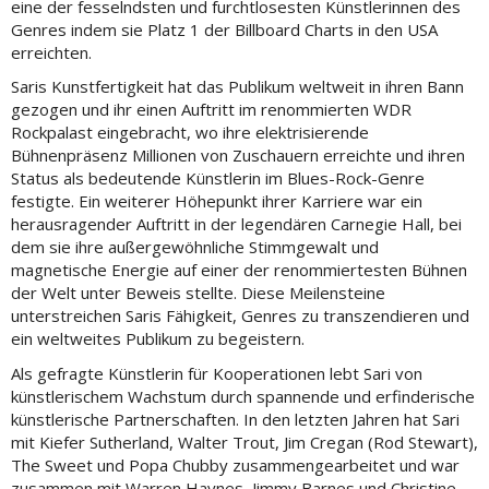
eine der fesselndsten und furchtlosesten Künstlerinnen des
Genres indem sie Platz 1 der Billboard Charts in den USA
erreichten.
Saris Kunstfertigkeit hat das Publikum weltweit in ihren Bann
gezogen und ihr einen Auftritt im renommierten WDR
Rockpalast eingebracht, wo ihre elektrisierende
Bühnenpräsenz Millionen von Zuschauern erreichte und ihren
Status als bedeutende Künstlerin im Blues-Rock-Genre
festigte. Ein weiterer Höhepunkt ihrer Karriere war ein
herausragender Auftritt in der legendären Carnegie Hall, bei
dem sie ihre außergewöhnliche Stimmgewalt und
magnetische Energie auf einer der renommiertesten Bühnen
der Welt unter Beweis stellte. Diese Meilensteine
unterstreichen Saris Fähigkeit, Genres zu transzendieren und
ein weltweites Publikum zu begeistern.
Als gefragte Künstlerin für Kooperationen lebt Sari von
künstlerischem Wachstum durch spannende und erfinderische
künstlerische Partnerschaften. In den letzten Jahren hat Sari
mit Kiefer Sutherland, Walter Trout, Jim Cregan (Rod Stewart),
The Sweet und Popa Chubby zusammengearbeitet und war
zusammen mit Warren Haynes, Jimmy Barnes und Christine