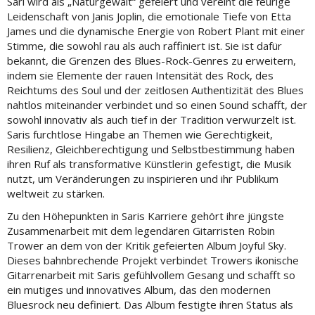
Sari wird als „Naturgewalt“ gefeiert und vereint die feurige
Leidenschaft von Janis Joplin, die emotionale Tiefe von Etta
James und die dynamische Energie von Robert Plant mit einer
Stimme, die sowohl rau als auch raffiniert ist. Sie ist dafür
bekannt, die Grenzen des Blues-Rock-Genres zu erweitern,
indem sie Elemente der rauen Intensität des Rock, des
Reichtums des Soul und der zeitlosen Authentizität des Blues
nahtlos miteinander verbindet und so einen Sound schafft, der
sowohl innovativ als auch tief in der Tradition verwurzelt ist.
Saris furchtlose Hingabe an Themen wie Gerechtigkeit,
Resilienz, Gleichberechtigung und Selbstbestimmung haben
ihren Ruf als transformative Künstlerin gefestigt, die Musik
nutzt, um Veränderungen zu inspirieren und ihr Publikum
weltweit zu stärken.
Zu den Höhepunkten in Saris Karriere gehört ihre jüngste
Zusammenarbeit mit dem legendären Gitarristen Robin
Trower an dem von der Kritik gefeierten Album Joyful Sky.
Dieses bahnbrechende Projekt verbindet Trowers ikonische
Gitarrenarbeit mit Saris gefühlvollem Gesang und schafft so
ein mutiges und innovatives Album, das den modernen
Bluesrock neu definiert. Das Album festigte ihren Status als