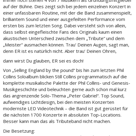
immer noch stehen 4 von 7 Musikern als Gründungsmitglieder
auf der Bühne. Dies zeigt sich bei jedem einzelnen Konzert in
einer unfassbaren Routine, mit der die Band zusammenspielt,
brilliantem Sound und einer ausgefeilten Performance vom
ersten bis zum letzten Song. Dabei versteht sich von allein,
dass selbst eingefleischte Fans des Originals kaum einen
akustischen Unterschied zwischen dem „Tribute“ und dem
„Meister“ ausmachen können. Trau‘ Deinen Augen, sagt man,
denn ER ist es natürlich nicht. Aber trau‘ Deinen Ohren,
dann wirst Du glauben, ER sei es doch!
Von „Selling England by the pound“ bis hin zum letzten Phil
Collins Soloalbum blicken Still Collins programmatisch auf die
komplette musikalische Palette der Phil Collins- und Genesis-
Musikgeschichte und beleuchten gerne auch schon mal kurz
das angrenzende Solo-Thema „Peter Gabriel“. Top Sound,
aufwendiges Lichtdesign, bei den meisten Konzerten
modernste LED Videotechnik – die Band ist gut gerüstet für
die nächsten 1700 Konzerte in absoluten Top-Locations.
Besser kann man das als Tributeband nicht machen.
Die Besetzung: