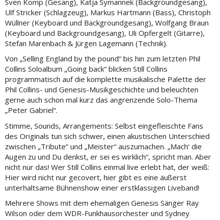
Sven Komp (Gesang), Katja Symannek (Backgroundgesang),
Ulf Stricker (Schlagzeug), Markus Hartmann (Bass), Christoph
Wüllner (Keyboard und Backgroundgesang), Wolfgang Braun
(Keyboard und Backgroundgesang), Uli Opfergelt (Gitarre),
Stefan Marenbach & Jürgen Lagemann (Technik).
Von „Selling England by the pound“ bis hin zum letzten Phil
Collins Soloalbum „Going back“ blicken Still Collins
programmatisch auf die komplette musikalische Palette der
Phil Collins- und Genesis-Musikgeschichte und beleuchten
gerne auch schon mal kurz das angrenzende Solo-Thema
„Peter Gabriel“.
Stimme, Sounds, Arrangements: Selbst eingefleischte Fans
des Originals tun sich schwer, einen akustischen Unterschied
zwischen „Tribute“ und „Meister“ auszumachen. „Mach‘ die
Augen zu und Du denkst, er sei es wirklich“, spricht man. Aber
nicht nur das! Wer Still Collins einmal live erlebt hat, der weiß:
Hier wird nicht nur gecovert, hier gibt es eine äußerst
unterhaltsame Bühnenshow einer erstklassigen Liveband!
Mehrere Shows mit dem ehemaligen Genesis Sänger Ray
Wilson oder dem WDR-Funkhausorchester und Sydney